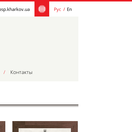
sp.kharkov.ua
Рус
En
/
Контакты